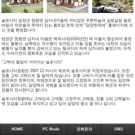
슬로시티 담양군 창평면 삼지내마을에 자리잡은 푸른하늘과 살랑살랑 들판
바람과 작은별과 추억이 있는 황토집 한옥 민박 "담양한옥애" 홈페이지에 오
신 것을 환영합니다.
담양군 창평면 삼지내 마을은 백제시대(1510년전) 에 마을이 형성되어 동편
에는 월봉산, 남쪽에는 국수봉이 솟아있고 마을 앞을 흐르는 내천의 모습이
봉황이 날개를 뻗어 감싸안고 있는 형국이라 하여 삼지내라 불렀으며, 아직
도 수세기전의 평화로운 모습을 간직하고 있습니다
"고택과 돌담이 이어지는 슬로시티"
슬로시티창평은 2007.12 아시아 최초의 슬로시티로 지정되었습니다. 또한
장흥 고씨 고택으로 잘 알려져 있습니다. 장흥 고씨가 이곳에 터를 잡은 것은
임진왜란 전후이며, 의병장으로 잘 알려진 고경명과 고인후 부자는 임진왜
란이 일어나자, 담양에서 의병을 일으켰으며 이곳 와평에서 왜군과 싸우다
장렬히 전사한다고 합니다.
슬로시티창평에는 고재선과 고재환, 고정주의 고택등, 장흥 고씨 고택들이
옛 모습을 그대로 유지하고 있고 있어 담양의 명소 중 하나 입니다.
HOME
PC Mode
전화문의
SMS