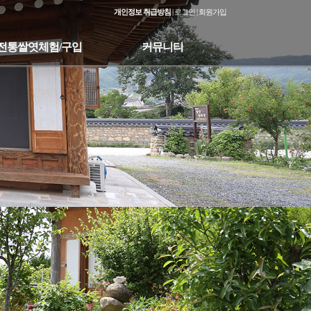
개인정보 취급방침
|
로그인
|
회원가입
전통쌀엿체험/구입
커뮤니티