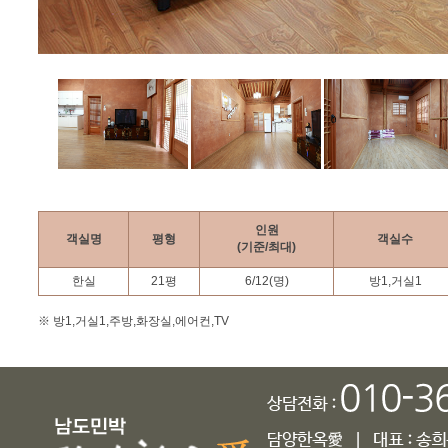
인원
객실명
평형
객실수
(기준/최대)
한실
21
평
6
/
12
(명)
방1,거실1
※ 방1,거실1,주방,화장실,에어컨,TV