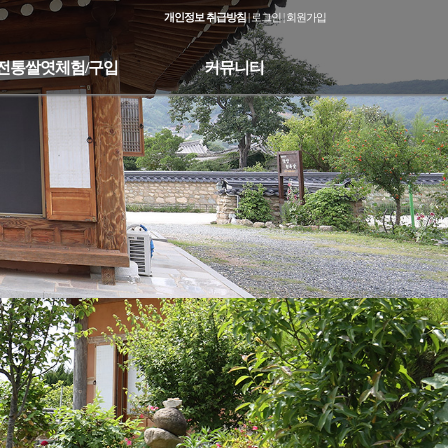
개인정보 취급방침
|
로그인
|
회원가입
전통쌀엿체험/구입
커뮤니티