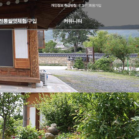
개인정보 취급방침
|
로그인
|
회원가입
전통쌀엿체험/구입
커뮤니티