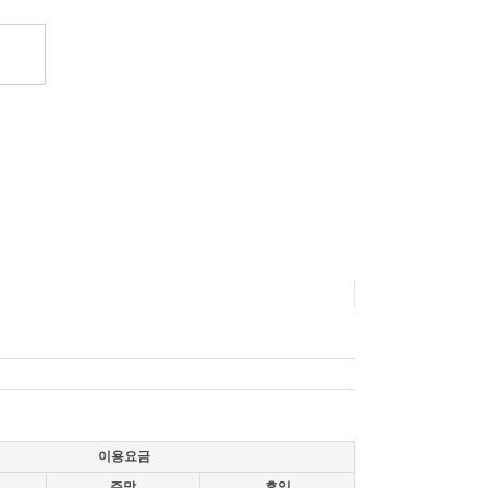
이용요금
주말
휴일