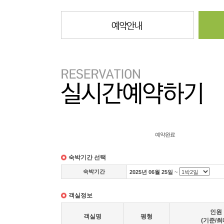
진행상태
객실정보확인
예약완료
숙박기간 선택
숙박기간
2025년 06월 25일
~
객실정보
인원
객실명
평형
(기준/최