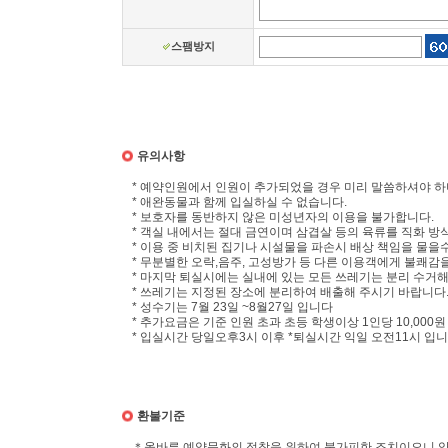
스팸방지
유의사항
* 예약인원에서 인원이 추가되었을 경우 미리 말씀하셔야 
* 애완동물과 함께 입실하실 수 없습니다.
* 보호자를 동반하지 않은 미성년자의 이용을 불가합니다.
* 객실 내에서는 절대 금연이며 삼겹살 등의 육류를 직화 방
* 이용 중 비치된 집기나 시설물을 파손시 배상 책임을 물을
* 무분별한 오락,음주, 고성방가 등 다른 이용객에게 불쾌감
* 마지막 퇴실시에는 실내에 있는 모든 쓰레기는 분리 수거해
* 쓰레기는 지정된 장소에 분리하여 배출해 주시기 바랍니다
* 성수기는 7월 23일 ~8월27일 입니다
* 추가요금은 기준 인원 초과 초등 학생이상 1인당 10,000
* 입실시간 당일오후3시 이후 *퇴실시간 익일 오전11시 입
환불기준
＊올바른 예약문화의 정착을 위하여 불가피한 조치이오니 양