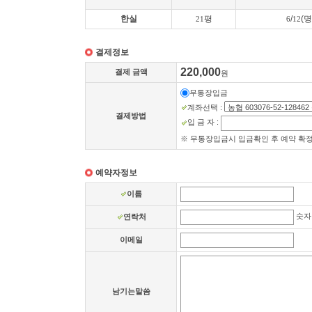
한실
평
/
(명
21
6
12
결제정보
220,000
결제 금액
원
무통장입금
계좌선택
:
결제방법
입 금 자
:
※ 무통장입금시 입금확인 후 예약 확정
예약자정보
이름
숫자
연락처
이메일
남기는말씀