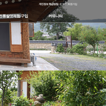
개인정보 취급방침
|
로그인
|
회원가입
전통쌀엿체험/구입
커뮤니티