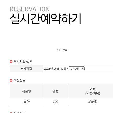
진행상태
객실정보확인
예약완료
숙박기간 선택
숙박기간
2025년 06월 30일
~
객실정보
인원
객실명
평형
(기준/최대)
솔향
평
/
(명)
7
2
4