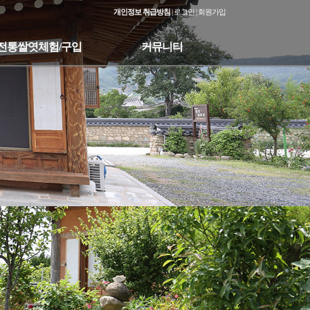
개인정보 취급방침
|
로그인
|
회원가입
전통쌀엿체험/구입
커뮤니티