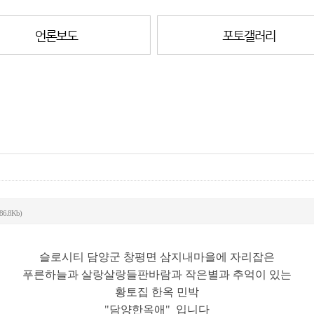
86.8Kb)
슬로시티 담양군 창평면 삼지내마을에 자리잡은
푸른하늘과 살랑살랑들판바람과 작은별과 추억이 있는
황토집 한옥 민박
"담양한옥애" 입니다