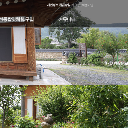
개인정보 취급방침
|
로그인
|
회원가입
전통쌀엿체험/구입
커뮤니티